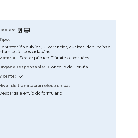
Canles
:
Tipo
:
Contratación pública
,
Suxerencias, queixas, denuncias e
información aos cidadáns
Materia
:
Sector público
,
Trámites e xestións
Órgano responsable
:
Concello da Coruña
Vixente
:
Nivel de tramitacion electronica
:
Descarga e envío do formulario