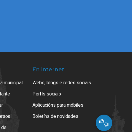
En internet
a municipal
Webs, blogs e redes sociais
atante
Perfís sociais
er
Aplicacións para móbiles
ersoal
Boletíns de novidades
o de