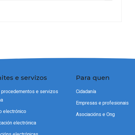
ites e servizos
Para quen
e procedementos e servizos
Cidadanía
ma
Empresas e profesionais
o electrónico
Asociacións e Ong
icación electrónica
acións electrónicas