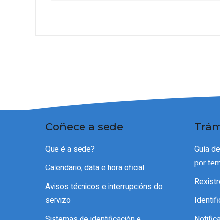
Coñece a sede
Trám
Que é a sede?
Guía d
por te
Calendario, data e hora oficial
Rexistr
Avisos técnicos e interrupcións do
servizo
Identif
Sistemas de identificación e
Notific