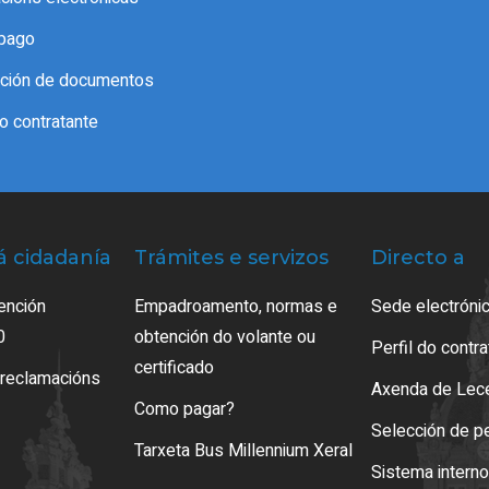
pago
cación de documentos
do contratante
á cidadanía
Trámites e servizos
Directo a
ención
Empadroamento, normas e
Sede electrónic
0
obtención do volante ou
Perfil do contr
certificado
 reclamacións
Axenda de Lec
Como pagar?
Selección de p
Tarxeta Bus Millennium Xeral
Sistema intern