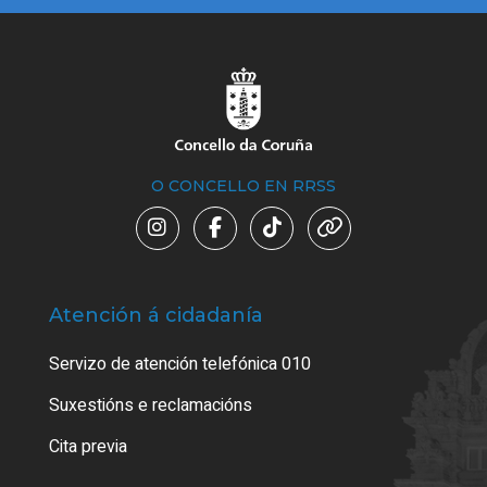
O CONCELLO EN RRSS
Atención á cidadanía
Trá
Servizo de atención telefónica 010
Empa
certi
Suxestións e reclamacións
Como
Cita previa
Tarx