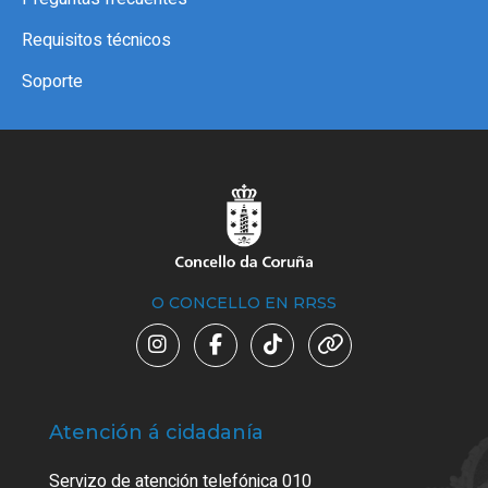
Requisitos técnicos
Soporte
O CONCELLO EN RRSS
Atención á cidadanía
Trá
Servizo de atención telefónica 010
Empa