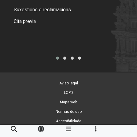
certi
Suxestións e reclamacións
Como
Cita previa
Tarx
Aviso legal
LOPD
Mapa web
Normas de uso
Accesibilidade
Xestión de cookies