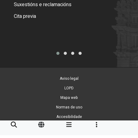
certi
Suxestións e reclamacións
Como
Cita previa
Tarx
Aviso legal
LOPD
Mapa web
Normas de uso
Accesibilidade
Xestión de cookies