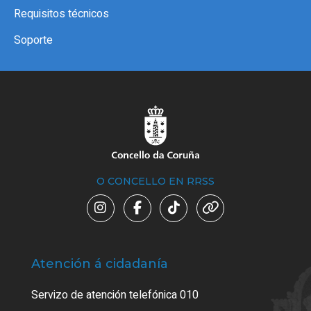
Requisitos técnicos
Soporte
O CONCELLO EN RRSS
Atención á cidadanía
Trá
Servizo de atención telefónica 010
Empa