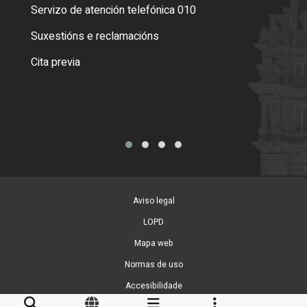
Servizo de atención telefónica 010
Empa
certi
Suxestións e reclamacións
Como
Cita previa
Tarx
Aviso legal
LOPD
Mapa web
Normas de uso
Accesibilidade
Xestión de cookies