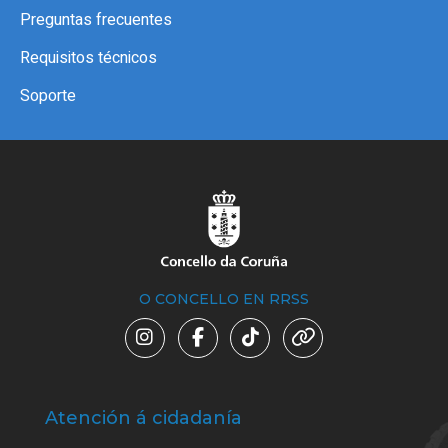
Preguntas frecuentes
Requisitos técnicos
Soporte
O CONCELLO EN RRSS
Atención á cidadanía
Trá