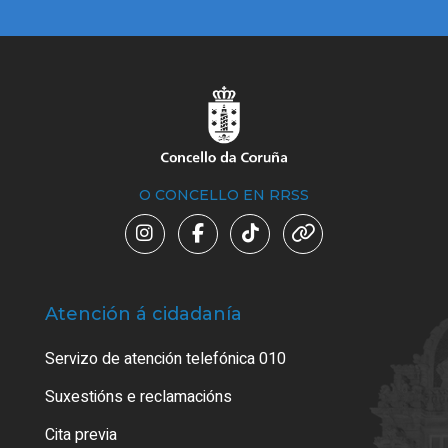
O CONCELLO EN RRSS
Atención á cidadanía
Trá
Servizo de atención telefónica 010
Empa
certi
Suxestións e reclamacións
Como
Cita previa