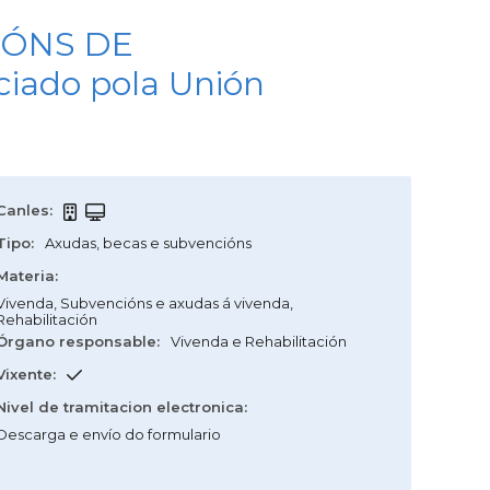
IÓNS DE
iado pola Unión
Canles
:
Tipo
:
Axudas, becas e subvencións
Materia
:
Vivenda
,
Subvencións e axudas á vivenda
,
Rehabilitación
Órgano responsable
:
Vivenda e Rehabilitación
Vixente
:
Nivel de tramitacion electronica
:
Descarga e envío do formulario