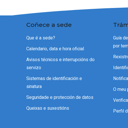
Coñece a sede
Trám
Que é a sede?
Guía d
por te
Calendario, data e hora oficial
Rexistr
Avisos técnicos e interrupcións do
servizo
Identif
Sistemas de identificación e
Notific
sinatura
O meu 
Seguridade e protección de datos
Verifi
Queixas e suxestións
Perfil 