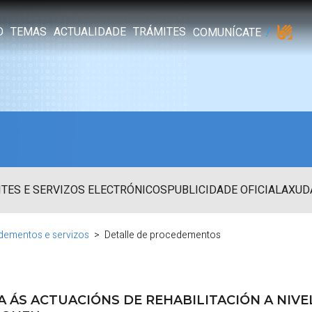
O
TEMAS
ACTUALIDADE
TRÁMITES
COMUNÍCATE
TES E SERVIZOS ELECTRÓNICOS
PUBLICIDADE OFICIAL
AXUD
dementos e servizos
Detalle de procedementos
ÁS ACTUACIÓNS DE REHABILITACIÓN A NIVEL