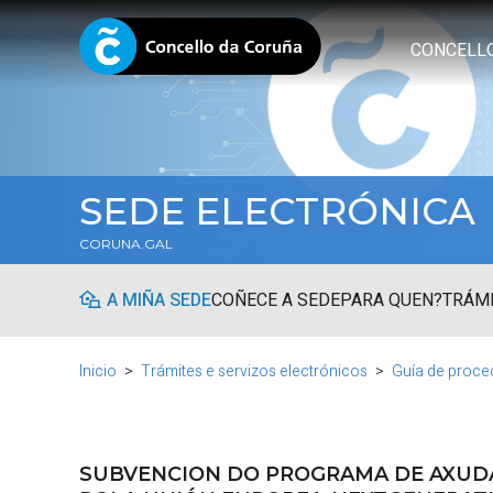
CONCELL
SEDE ELECTRÓNICA
CORUNA.GAL
A MIÑA SEDE
COÑECE A SEDE
PARA QUEN?
TRÁMI
Inicio
Trámites e servizos electrónicos
Guía de proce
SUBVENCION DO PROGRAMA DE AXUDA 