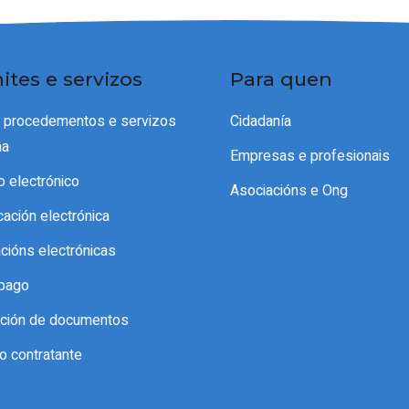
ites e servizos
Para quen
e procedementos e servizos
Cidadanía
ma
Empresas e profesionais
o electrónico
Asociacións e Ong
icación electrónica
acións electrónicas
pago
cación de documentos
do contratante