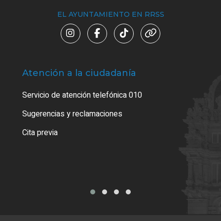
EL AYUNTAMIENTO EN RRSS
Atención a la ciudadanía
Trá
Servicio de atención telefónica 010
Empa
o cer
Sugerencias y reclamaciones
Como
Cita previa
Tarj