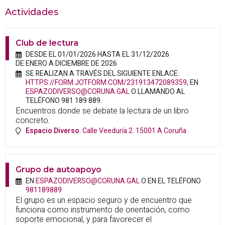
Actividades
Club de lectura
DESDE EL 01/01/2026 HASTA EL 31/12/2026
DE ENERO A DICIEMBRE DE 2026
SE REALIZAN A TRAVÉS DEL SIGUIENTE ENLACE:
HTTPS://FORM.JOTFORM.COM/231913472089359
, EN
ESPAZODIVERSO@CORUNA.GAL
O LLAMANDO AL
TELÉFONO 981 189 889.
Encuentros donde se debate la lectura de un libro
concreto.
Espacio Diverso
.
Calle Veeduría 2.
15001
A Coruña
Grupo de autoapoyo
EN
ESPAZODIVERSO@CORUNA.GAL
O EN EL TELÉFONO
981189889
El grupo es un espacio seguro y de encuentro que
funciona como instrumento de orientación, como
soporte emocional, y para favorecer el