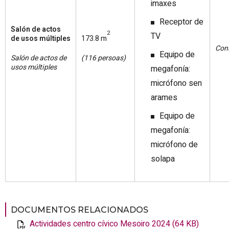
imaxes
Receptor de
Salón de actos
2
TV
de usos múltiples
173.8 m
Con
Equipo de
Salón de actos de
(116 persoas)
usos múltiples
megafonía:
micrófono sen
arames
Equipo de
megafonía:
micrófono de
solapa
DOCUMENTOS RELACIONADOS
Actividades centro cívico Mesoiro 2024 (64 KB)