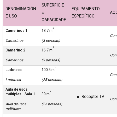
SUPERFICIE
DENOMINACIÓN
EQUIPAMENTO
E
ACC
E USO
ESPECÍFICO
CAPACIDADE
2
Camerinos 1
18.7 m
Con
Camerinos
(3 persoas)
2
Camerino 2
16.7 m
Con
Camerinos
(3 persoas)
2
Ludoteca
100,5 m
Con
Ludoteca
(25 persoas)
Aula de usos
2
múltiples - Sala 1
39 m
Receptor TV
Con
Aula de usos
(25 persoas)
múltiples