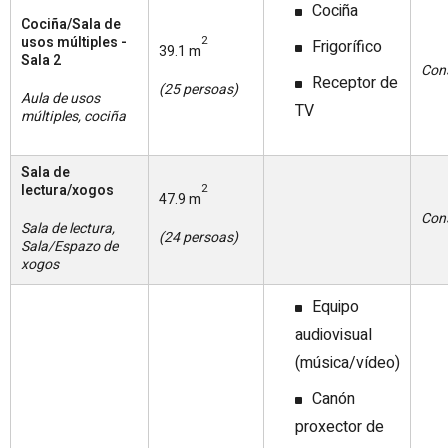
Cociña
Cociña/Sala de
usos múltiples -
2
Frigorífico
39.1 m
Sala 2
Con
Receptor de
(25 persoas)
Aula de usos
TV
múltiples, cociña
Sala de
lectura/xogos
2
47.9 m
Con
Sala de lectura,
(24 persoas)
Sala/Espazo de
xogos
Equipo
audiovisual
(música/vídeo)
Canón
proxector de