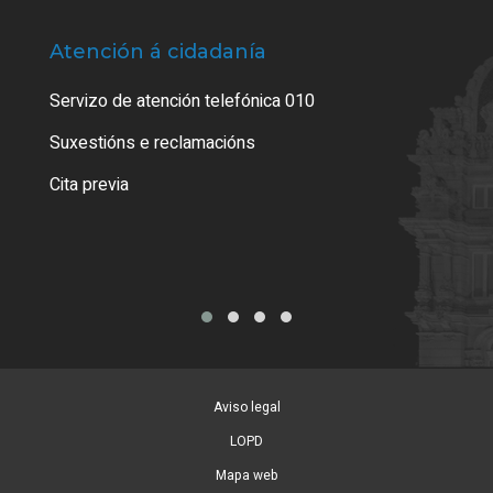
Atención á cidadanía
Trá
Servizo de atención telefónica 010
Empa
certi
Suxestións e reclamacións
Como
Cita previa
Tarx
Aviso legal
LOPD
Mapa web