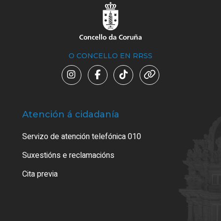
O CONCELLO EN RRSS
Atención á cidadanía
Trá
Servizo de atención telefónica 010
Empa
certi
Suxestións e reclamacións
Como
Cita previa
Tarx