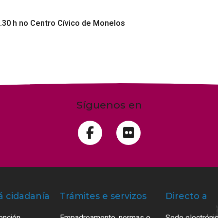
.30 h no Centro Cívico de Monelos
Síguenos en
á cidadanía
Trámites e servizos
Directo a