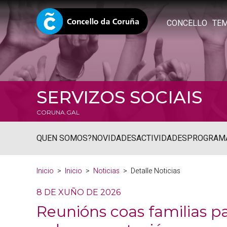
CONCELLO
TE
SERVIZOS SOCIAIS
CORUNA.GAL
QUEN SOMOS?
NOVIDADES
ACTIVIDADES
PROGRAM
Inicio
Inicio
Noticias
Detalle Noticias
8 DE XUÑO DE 2026
Reunións coas familias 