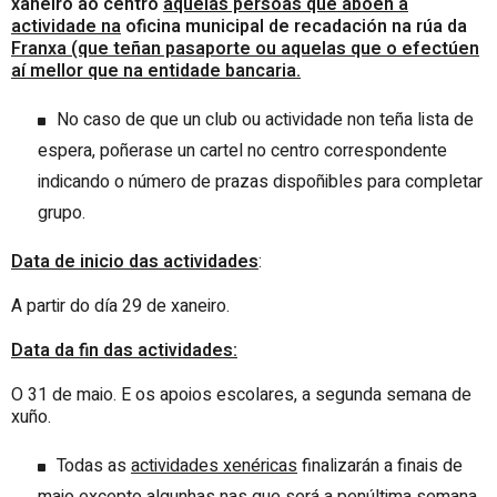
xaneiro ao centro
aquelas persoas que aboen a
actividade na
oficina municipal de recadación na rúa da
Franxa (que teñan pasaporte ou aquelas que o efectúen
aí mellor que na entidade bancaria.
No caso de que un club ou actividade non teña lista de
espera, poñerase un cartel no centro correspondente
indicando o número de prazas dispoñibles para completar
grupo.
Data de inicio das actividades
:
A partir do día 29 de xaneiro.
Data da fin das actividades:
O 31 de maio. E os apoios escolares, a segunda semana de
xuño.
Todas as
actividades xenéricas
finalizarán a finais de
maio excepto algunhas nas que será a penúltima semana