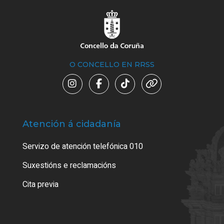
O CONCELLO EN RRSS
Atención á cidadanía
Trá
Servizo de atención telefónica 010
Empa
certi
Suxestións e reclamacións
Como
Cita previa
Tarx