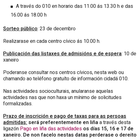
A través do 010 en horario das 11.00 ás 13.30 h e das
16.00 ás 18.00 h
Sorteo pú
blico
: 23 de decembro
Realizarase en cada centro cívico ás 10.00 h.
Publicación das listaxes de admisións e de espera
: 10 de
xaneiro
Poderanse consultar nos centros cívicos, nesta web ou
chamando ao teléfono gratuíto de información cidadá 010.
Nas actividades socioculturais, anularanse aquelas
actividades nas que non haxa un mínimo de solicitudes
formalizadas.
Prazo de inscrición e pago de taxas para as persoas
admitidas:
será preferentemente en liña
a través desta
ligazón
Pago en liña das actividades
os días 15, 16 e 17 de
xaneiro. De non facelo nestas datas perderase o dereito