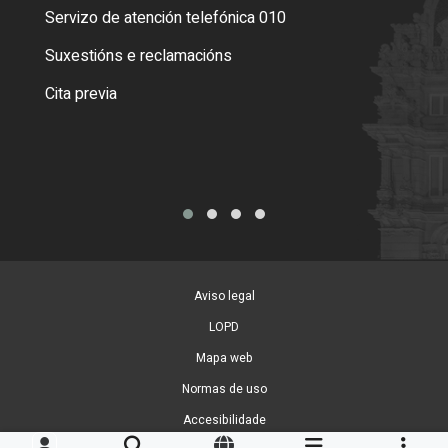
Servizo de atención telefónica 010
Empa
certi
Suxestións e reclamacións
Como
Cita previa
Tarx
Aviso legal
LOPD
Mapa web
Normas de uso
Accesibilidade