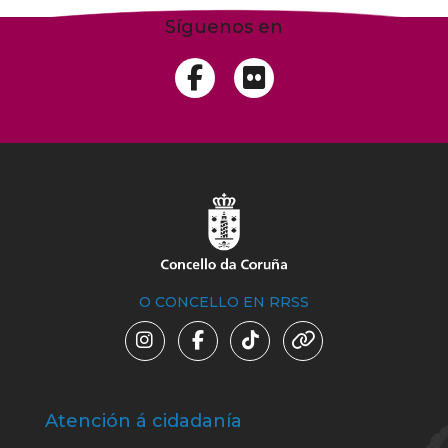
Síguenos en
O CONCELLO EN RRSS
Atención á cidadanía
Trá