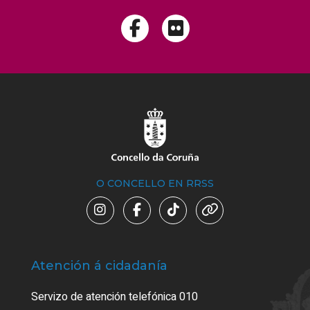
O CONCELLO EN RRSS
Atención á cidadanía
Trá
Servizo de atención telefónica 010
Empa