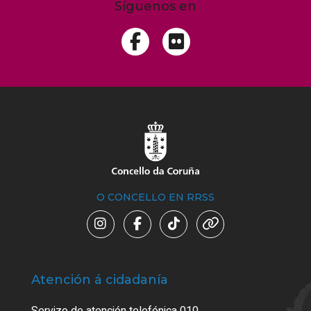
Síguenos en
O CONCELLO EN RRSS
Atención á cidadanía
Trá