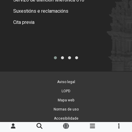
Servizo de atención telefónica 010
Empa
certi
Suxestións e reclamacións
Como
Cita previa
Tarx
Aviso legal
LOPD
Mapa web
Normas de uso
Accesibilidade
Xestión de cookies