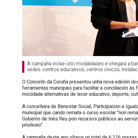
A campaña inclúe oito modalidades e chegará a bar
sedes: centros educativos, centros cívicos, instala
O Concello da Coruña present
ou
unha nova edición do
ferramentas municipais para facilitar a conciliación
á
s 
mocidade alternativas de lecer educativo, deporte, cul
A
concelleira de Benestar Social, Participación e Igua
municipal
que cando remata o curso escolar
"
non rema
Goberno
de Inés Rey
pon recursos públicos ao servizo 
privilexio".
A campaña deste ano ofrece un total de 6.116 prazas 