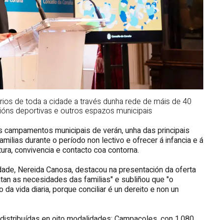
rios de toda a cidade a través dunha rede de máis de 40
cións deportivas e outros espazos municipais
s campamentos municipais de verán, unha das principais
familias durante o período non lectivo e ofrecer á infancia e á
tura, convivencia e contacto coa contorna.
ldade, Nereida Canosa
, destacou na p
resentación da oferta
tan as necesidades das familias" e subliñou que
"
o
da vida diaria, porque conciliar é un dereito e non un
distribuídas en oito modalidades: Campacoles, con 1.080