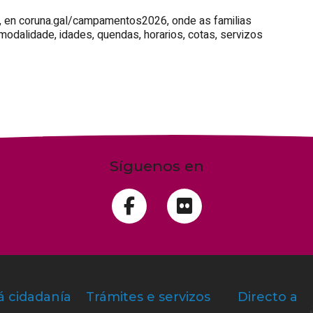
l, en coruna.gal/campamentos2026, onde as familias
odalidade, idades, quendas, horarios, cotas, servizos
Síguenos en
á cidadanía
Trámites e servizos
Directo a