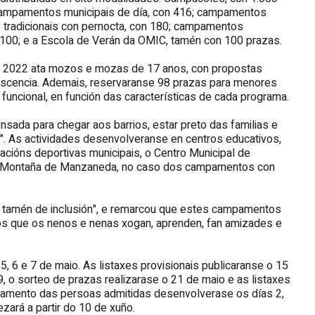
campamentos municipais de día, con 416; campamentos
 tradicionais con pernocta, con 180; campamentos
100; e a Escola de Verán da OMIC, tamén con 100 prazas.
o 2022 ata mozos e mozas de 17 anos, con propostas
lescencia. Ademais, reservaranse 98 prazas para menores
uncional, en función das características de cada programa.
sada para chegar aos barrios, estar preto das familias e
". As actividades desenvolveranse en centros educativos,
lacións deportivas municipais, o Centro Municipal de
de Montaña de Manzaneda, no caso dos campamentos con
lar tamén de inclusión", e remarcou que estes campamentos
s que os nenos e nenas xogan, aprenden, fan amizades e
 5, 6 e 7 de maio. As listaxes provisionais publicaranse o 15
, o sorteo de prazas realizarase o 21 de maio e as listaxes
pagamento das persoas admitidas desenvolverase os días 2,
ezará a partir do 10 de xuño.