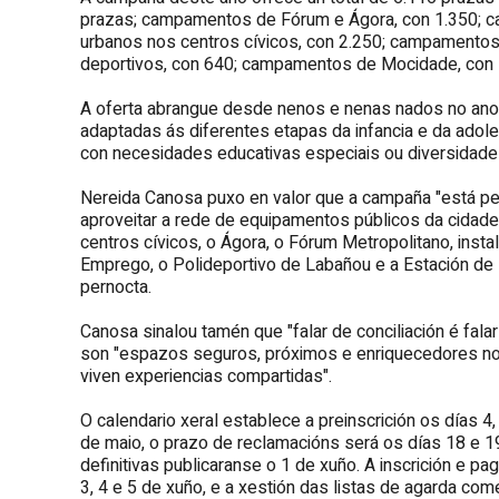
prazas; campamentos de Fórum e Ágora, con 1.350; 
urbanos nos centros cívicos, con 2.250; campamentos
deportivos, con 640; campamentos de Mocidade, con 
A oferta abrangue desde nenos e nenas nados no an
adaptadas ás diferentes etapas da infancia e da ado
con necesidades educativas especiais ou diversidade f
Nereida Canosa puxo en valor que a campaña "está pen
aproveitar a rede de equipamentos públicos da cidade
centros cívicos, o Ágora, o Fórum Metropolitano, insta
Emprego, o Polideportivo de Labañou e a Estación 
pernocta.
Canosa sinalou tamén que "falar de conciliación é fa
son "espazos seguros, próximos e enriquecedores no
viven experiencias compartidas".
O calendario xeral establece a preinscrición os días 4,
de maio, o prazo de reclamacións será os días 18 e 19
definitivas publicaranse o 1 de xuño. A inscrición e 
3, 4 e 5 de xuño, e a xestión das listas de agarda com