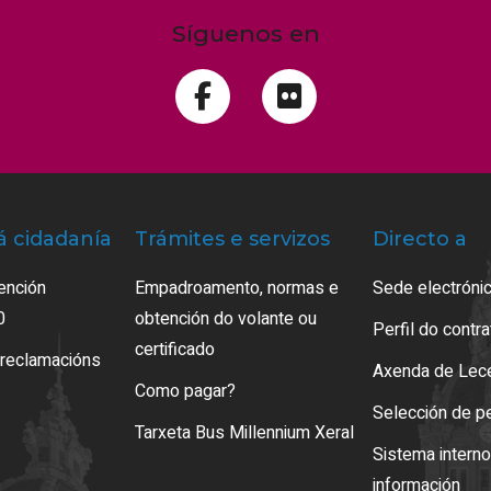
Síguenos en
á cidadanía
Trámites e servizos
Directo a
ención
Empadroamento, normas e
Sede electrónic
0
obtención do volante ou
Perfil do contr
certificado
 reclamacións
Axenda de Lec
Como pagar?
Selección de p
Tarxeta Bus Millennium Xeral
Sistema intern
información