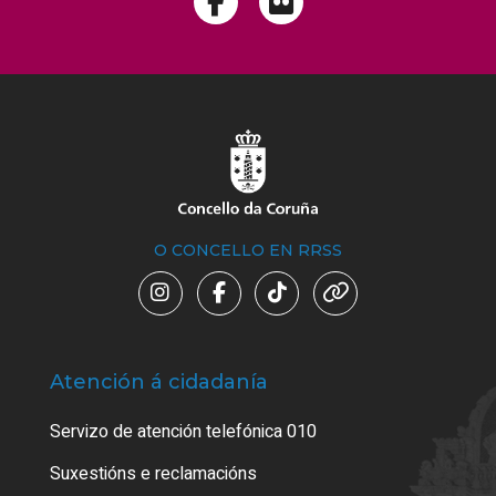
O CONCELLO EN RRSS
Atención á cidadanía
Trá
Servizo de atención telefónica 010
Empa
certi
Suxestións e reclamacións