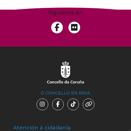
Síguenos en
O CONCELLO EN RRSS
Atención á cidadanía
Trá