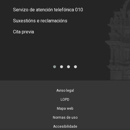
Servizo de atención telefónica 010
Empa
certi
Suxestións e reclamacións
Como
Cita previa
Tarx
Aviso legal
LOPD
Mapa web
Normas de uso
Accesibilidade