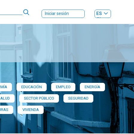
ES
Iniciar sesión
GL
MÍA
EDUCACIÓN
EMPLEO
ENERGÍA
SALUD
SECTOR PÚBLICO
SEGURIDAD
URAS
VIVIENDA