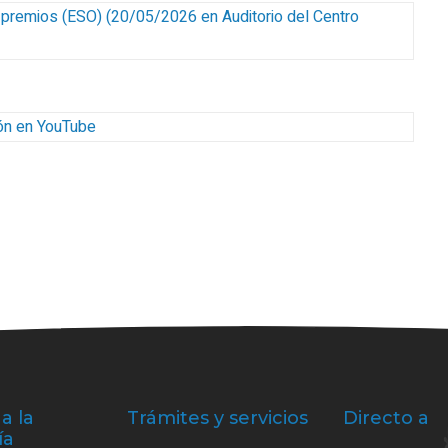
 premios (ESO)
(
20/05/2026
en Auditorio del Centro
ión en YouTube
a la
Trámites y servicios
Directo a
ía