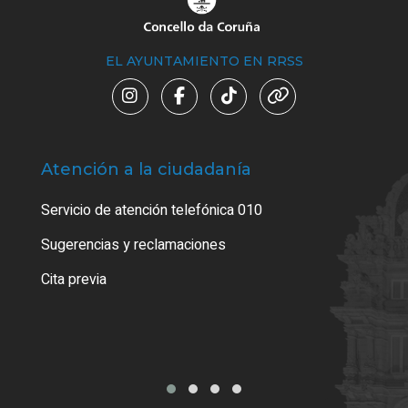
EL AYUNTAMIENTO EN RRSS
Atención a la ciudadanía
Trá
Servicio de atención telefónica 010
Empa
o cer
Sugerencias y reclamaciones
Como
Cita previa
Tarj