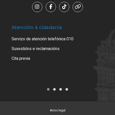
Atención á cidadanía
Trá
Servizo de atención telefónica 010
Empa
certi
Suxestións e reclamacións
Como
Cita previa
Tarx
Aviso legal