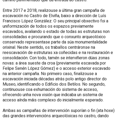
camiño pavimentado que dá entrada ao castro.
Entre 2017 e 2018, realizouse a última gran campaña de
escavación no Castro de Elviña, baixo a dirección de Luís
Francisco López González. O seu principal obxectivo foi a
uniformización de todos os espazos previamente
escavados, avaliando o estado de todas as estruturas non
consolidadas e procurando que o conxunto arqueolóxico
conservado representase parte da súa monumentalidade
orixinal. Neste sentido, os traballos centráronse na
reescavación de estruturas xa coñecidas e na restauración e
consolidación. Con todo, tamén se interviñeron dúas zonas
novas: a área sueste da croa (previamente escavada por
Felipe Senén López Gómez) e o acceso exterior escavado
na anterior campaña. No primeiro caso, finalizouse a
escavación iniciada décadas atrás polo antigo director do
Museo, identificando o Edificio dos Betilos. No segundo,
continuouse coa exhumación do sistema de acceso,
ofrecendo unha nova visión que indicaba un sistema de
acceso aínda máis complexo do inicialmente esperado.
Ambas as campañas de intervención suporían o fin (ata hoxe)
das grandes intervencións arqueolóxicas no castro, dando