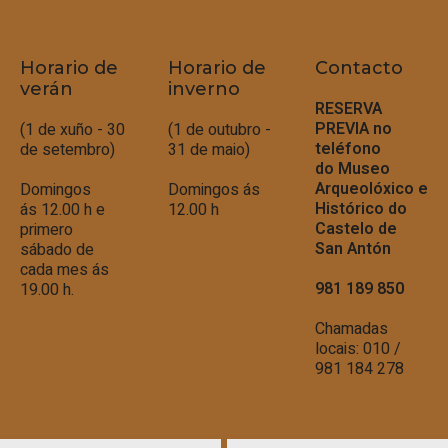
Horario de
Horario de
Contacto
verán
inverno
RESERVA
PREVIA no
(1 de xuño - 30
(1 de outubro -
teléfono
de setembro)
31 de maio)
do
Museo
Arqueolóxico e
Domingos
Domingos ás
Histórico do
ás 12.00 h e
12.00 h
Castelo de
primero
San Antón
sábado de
cada mes ás
981 189 850
19.00 h.
Chamadas
locais: 010 /
981 184 278