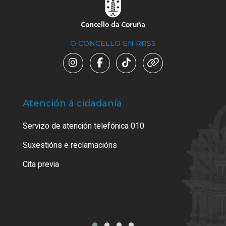
O CONCELLO EN RRSS
Atención á cidadanía
Trá
Servizo de atención telefónica 010
Empa
certi
Suxestións e reclamacións
Como
Cita previa
Tarx