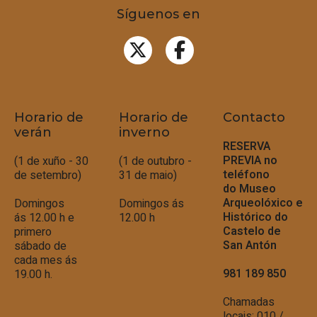
Síguenos en
Horario de
Horario de
Contacto
verán
inverno
RESERVA
PREVIA no
(1 de xuño - 30
(1 de outubro -
teléfono
de setembro)
31 de maio)
do
Museo
Arqueolóxico e
Domingos
Domingos ás
Histórico do
ás 12.00 h e
12.00 h
Castelo de
primero
San Antón
sábado de
cada mes ás
981 189 850
19.00 h.
Chamadas
locais: 010 /