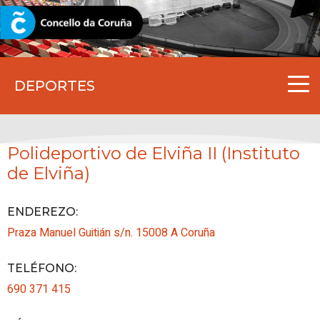
CORUNA.GAL
DEPORTES
Polideportivo de Elviña II (Instituto
de Elviña)
ENDEREZO:
Praza Manuel Guitián s/n.
15008
A Coruña
TELÉFONO
:
690 371 415