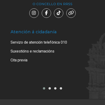
O CONCELLO EN RRSS
Atención á cidadanía
Trá
Servizo de atención telefónica 010
Empa
certi
Suxestións e reclamacións
Como
Cita previa
Tarx