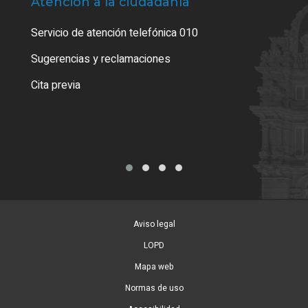
Atención a la ciudadanía
Trá
Servicio de atención telefónica 010
Empa
o cer
Sugerencias y reclamaciones
Como
Cita previa
Tarj
Aviso legal
LOPD
Mapa web
Normas de uso