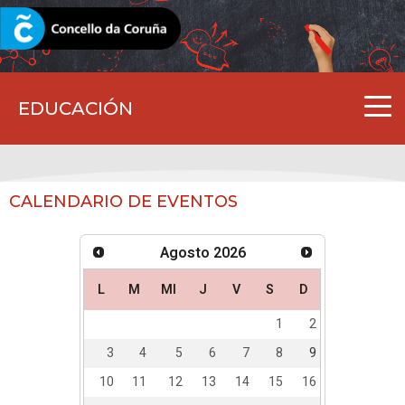
CORUNA.GAL
EDUCACIÓN
CALENDARIO DE EVENTOS
Agosto
2026
L
M
MI
J
V
S
D
1
2
3
4
5
6
7
8
9
10
11
12
13
14
15
16