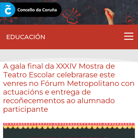
CORUNA.GAL
EDUCACIÓN
A gala final da XXXIV Mostra de
Teatro Escolar celebrarase este
venres no Fórum Metropolitano con
actuacións e entrega de
recoñecementos ao alumnado
participante