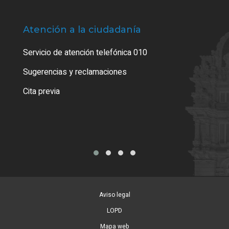
Atención a la ciudadanía
Trá
Servicio de atención telefónica 010
Empa
o cer
Sugerencias y reclamaciones
Como
Cita previa
Tarj
Aviso legal
LOPD
Mapa web