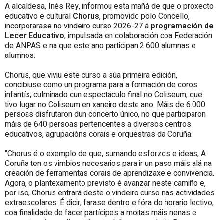
A alcaldesa, Inés Rey, informou esta mañá de que o proxecto
educativo e cultural
Chorus
, promovido polo Concello,
incorporarase no vindeiro curso 2026-27 á
programación de
Lecer Educativo
, impulsada en colaboración coa Federación
de ANPAS e na que este ano participan 2.600 alumnas e
alumnos.
Chorus, que viviu este curso a súa primeira edición,
concibiuse como un programa para a formación de coros
infantís, culminado cun espectáculo final no Coliseum, que
tivo lugar no Coliseum en xaneiro deste ano. Máis de 6.000
persoas disfrutaron dun concerto único, no que participaron
máis de 640 persoas pertencentes a diversos centros
educativos, agrupacións corais e orquestras da Coruña.
"Chorus é o exemplo de que, sumando esforzos e ideas, A
Coruña ten os vimbios necesarios para ir un paso máis alá na
creación de ferramentas corais de aprendizaxe e convivencia.
Agora, o plantexamento previsto é avanzar neste camiño e,
por iso, Chorus entrará deste o vindeiro curso nas actividades
extraescolares. É dicir, farase dentro e fóra do horario lectivo,
coa finalidade de facer partícipes a moitas máis nenas e