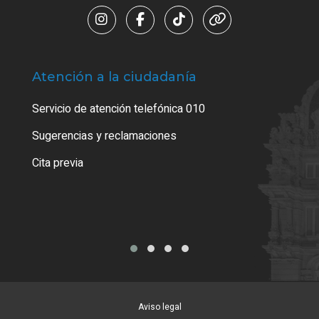
Atención a la ciudadanía
Trá
Servicio de atención telefónica 010
Empa
o cer
Sugerencias y reclamaciones
Como
Cita previa
Tarj
Aviso legal