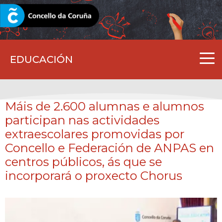
CORUNA.GAL
EDUCACIÓN
Máis de 2.600 alumnas e alumnos
participan nas actividades
extraescolares promovidas por
Concello e Federación de ANPAS en
centros públicos, ás que se
incorporará o proxecto Chorus