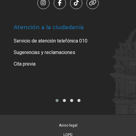
Atención a la ciudadanía
Trá
Servicio de atención telefónica 010
Empa
o cer
Sugerencias y reclamaciones
Como
Cita previa
Tarj
Aviso legal
LOPD