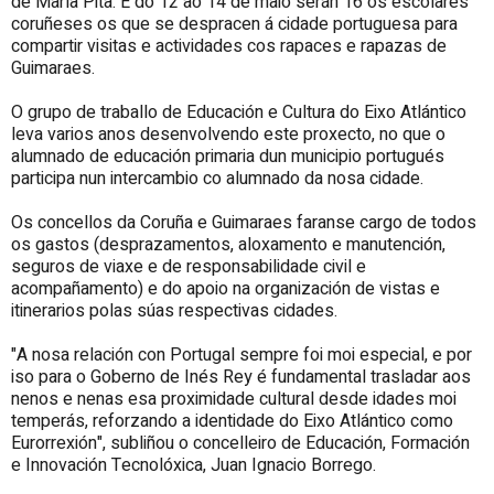
de María Pita. E do 12 ao 14 de maio serán 16 os escolares
coruñeses os que se despracen á cidade portuguesa para
compartir visitas e actividades cos rapaces e rapazas de
Guimaraes.
O grupo de traballo de Educación e Cultura do Eixo Atlántico
leva varios anos desenvolvendo este proxecto, no que o
alumnado de educación primaria dun municipio portugués
participa nun intercambio co alumnado da nosa cidade.
Os concellos da Coruña e Guimaraes faranse cargo de todos
os gastos (desprazamentos, aloxamento e manutención,
seguros de viaxe e de responsabilidade civil e
acompañamento) e do apoio na organización de vistas e
itinerarios polas súas respectivas cidades.
"A nosa relación con Portugal sempre foi moi especial, e por
iso para o Goberno de Inés Rey é fundamental trasladar aos
nenos e nenas esa proximidade cultural desde idades moi
temperás, reforzando a identidade do Eixo Atlántico como
Eurorrexión", subliñou o concelleiro de Educación, Formación
e Innovación Tecnolóxica, Juan Ignacio Borrego.