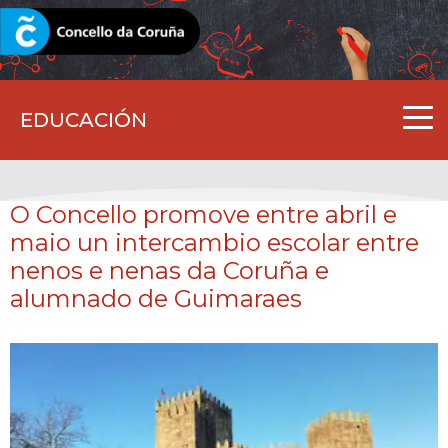
CORUNA.GAL
EDUCACIÓN
O Concello promove entre abril e
maio un intercambio escolar entre
nenos e nenas da Coruña e
alumnado de Guimaraes