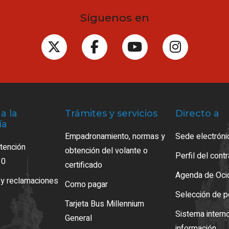
Síguenos en
a la
Trámites y servicios
Directo a
ía
Empadronamiento, normas y
Sede electróni
atención
obtención del volante o
Perfil del cont
10
certificado
Agenda de Oci
 y reclamaciones
Como pagar
Selección de p
Tarjeta Bus Millennium
Sistema intern
General
información