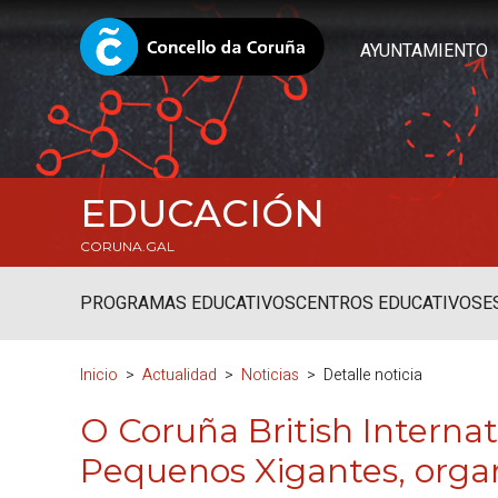
AYUNTAMIENTO
EDUCACIÓN
CORUNA.GAL
PROGRAMAS EDUCATIVOS
CENTROS EDUCATIVOS
E
Inicio
Actualidad
Noticias
Detalle noticia
O Coruña British Internat
Pequenos Xigantes, orga