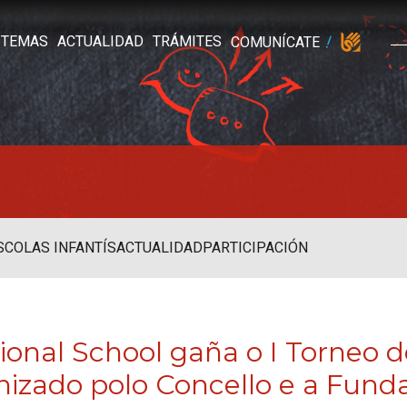
TEMAS
ACTUALIDAD
TRÁMITES
COMUNÍCATE
SCOLAS INFANTÍS
ACTUALIDAD
PARTICIPACIÓN
ional School gaña o I Torneo 
nizado polo Concello e a Fun