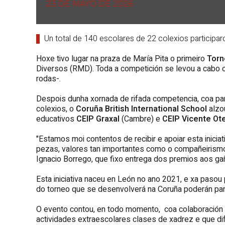
23 DE MAYO DE 2026
Un total de 140 escolares de 22 colexios participa
Hoxe tivo lugar na praza de María Pita o primeiro
Torn
Diversos (RMD). Toda a competición se levou a cabo c
rodas-.
Despois dunha xornada de rifada competencia, coa par
colexios, o
Coruña British International School
alzo
educativos
CEIP Graxal
(Cambre) e
CEIP Vicente Ote
"Estamos moi contentos de recibir e apoiar esta inicia
pezas, valores tan importantes como o compañeirismo, 
Ignacio Borrego, que fixo entrega dos premios aos g
Esta iniciativa naceu en León no ano 2021, e xa pasou
do torneo que se desenvolverá na Coruña poderán part
O evento contou, en todo momento, coa colaboración
actividades extraescolares clases de xadrez e que dif