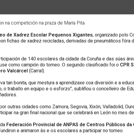
ron na competición na praza de María Pita
eo de Xadrez Escolar Pequenos Xigantes
, organizado polo C
on fichas de xadrez recicladas, derivadas de pneumáticos fóra 
ticipación de 140 escolares da cidade da Coruña e das súas área
use como campión do torneo. O segundo clasificado foi o
CPR S
ro Valcárcel
(Carral).
tiva tan bonita, que mestura a aprendizaxe coa diversión e a edu
o traballo en equipo e o esforzo", subliñou o concelleiro de Ed
añadores.
 por outras cidades como Zamora, Segovia, Xixón, Valladolid, Our
icipar na gran final nacional que se celebrará en León no mes 
 da
Federación Provincial de ANPAS de Centros Públicos da
undiron e animaron ás e os escolares a participar no torneo.