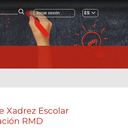
ES
Iniciar sesión
GL
de Xadrez Escolar
dación RMD