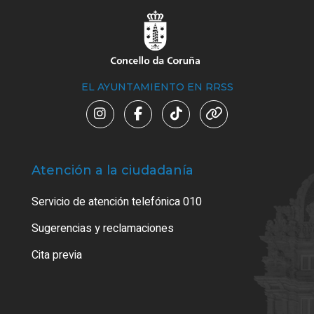
EL AYUNTAMIENTO EN RRSS
Atención a la ciudadanía
Trá
Servicio de atención telefónica 010
Empa
o cer
Sugerencias y reclamaciones
Como
Cita previa
Tarj