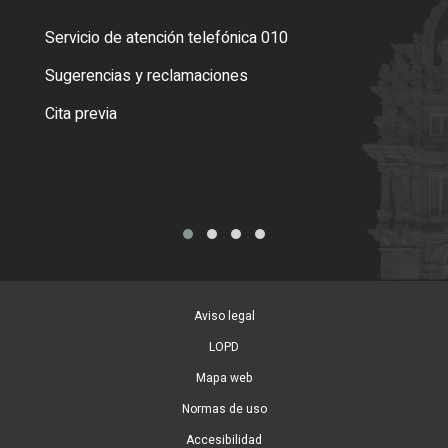
Servicio de atención telefónica 010
Empa
o cer
Sugerencias y reclamaciones
Como
Cita previa
Tarj
Aviso legal
LOPD
Mapa web
Normas de uso
Accesibilidad