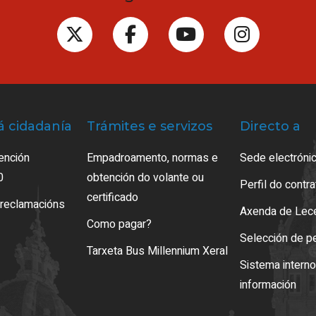
á cidadanía
Trámites e servizos
Directo a
ención
Empadroamento, normas e
Sede electrónic
0
obtención do volante ou
Perfil do contr
certificado
 reclamacións
Axenda de Lec
Como pagar?
Selección de p
Tarxeta Bus Millennium Xeral
Sistema intern
información