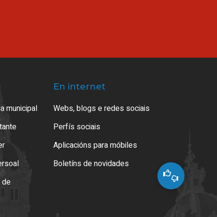
En internet
a municipal
Webs, blogs e redes sociais
atante
Perfís sociais
er
Aplicacións para móbiles
ersoal
Boletíns de novidades
o de