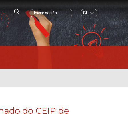
GL
Iniciar sesión
ES
|
mnado do CEIP de