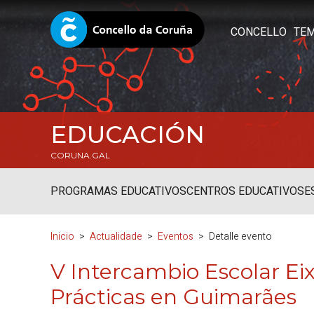
CONCELLO
TE
EDUCACIÓN
CORUNA.GAL
PROGRAMAS EDUCATIVOS
CENTROS EDUCATIVOS
E
Inicio
Actualidade
Eventos
Detalle evento
V Intercambio Escolar
Ei
Prácticas en Guimarães