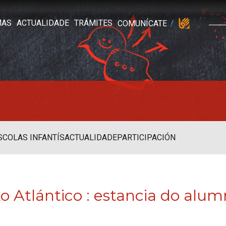
MAS
ACTUALIDADE
TRÁMITES
COMUNÍCATE
SCOLAS INFANTÍS
ACTUALIDADE
PARTICIPACIÓN
xo Atlántico
: estancia do alu