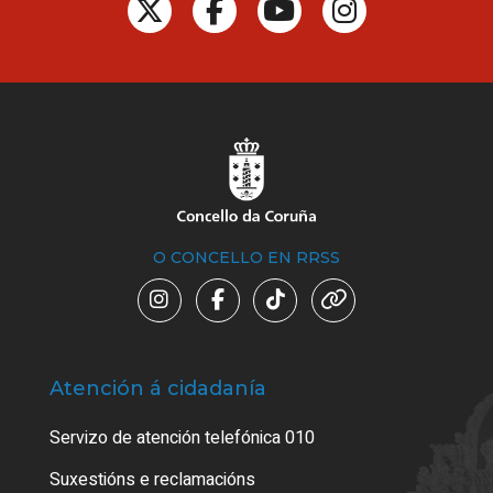
O CONCELLO EN RRSS
Atención á cidadanía
Trá
Servizo de atención telefónica 010
Empa
certi
Suxestións e reclamacións