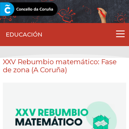
CORUNA.GAL
EDUCACIÓN
XXV Rebumbio matemático: Fase
de zona (A Coruña)