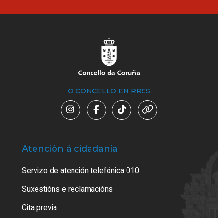
O CONCELLO EN RRSS
Atención á cidadanía
Trá
Servizo de atención telefónica 010
Empa
certi
Suxestións e reclamacións
Como
Cita previa