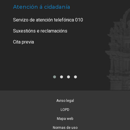
Atención á cidadanía
Trá
Servizo de atención telefónica 010
Empa
certi
Suxestións e reclamacións
Como
Cita previa
Tarx
Aviso legal
LOPD
Mapa web
Normas de uso