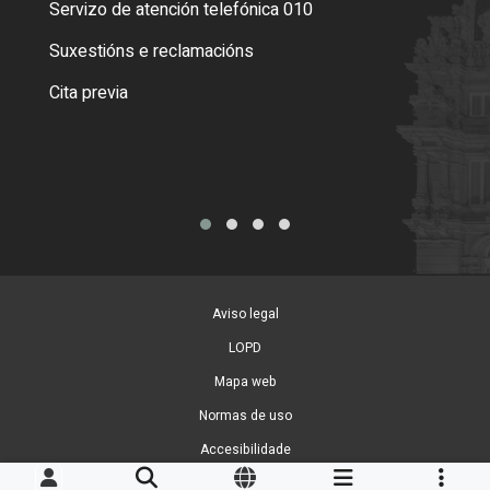
Servizo de atención telefónica 010
Empa
certi
Suxestións e reclamacións
Como
Cita previa
Tarx
Aviso legal
LOPD
Mapa web
Normas de uso
Accesibilidade
Xestión de cookies