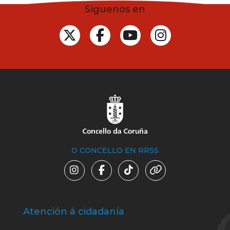
Síguenos en
O CONCELLO EN RRSS
Atención á cidadanía
Trá