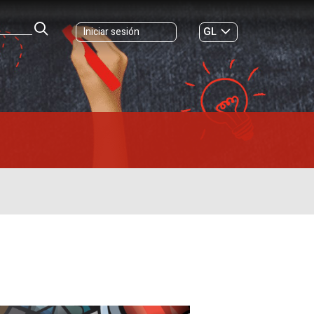
GL
Iniciar sesión
ES
|