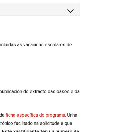
ncluídas as vacacións escolares de
 publicación do extracto das bases e da
 da
ficha específica do programa
. Unha
rónico facilitado na solicitude e que
.
Este xustificante ten un número de