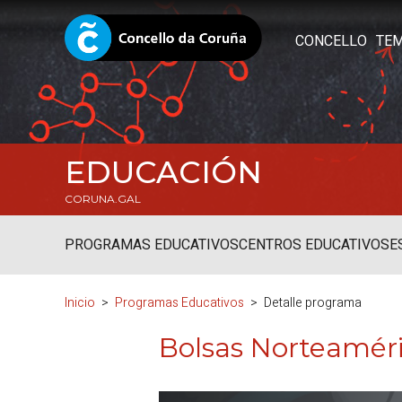
CONCELLO
TE
EDUCACIÓN
CORUNA.GAL
PROGRAMAS EDUCATIVOS
CENTROS EDUCATIVOS
E
Inicio
Programas Educativos
Detalle programa
Bolsas Norteamér