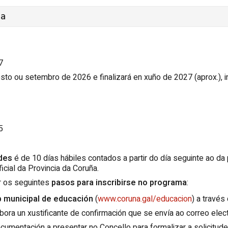
ia
7
to ou setembro de 2026 e finalizará en xuño de 2027 (aprox.), i
5
udes
é de 10 días hábiles contados a partir do día seguinte ao da
cial da Provincia da Coruña.
r os seguintes
pasos para inscribirse no programa
:
eb municipal de educación
(
www.coruna.gal/educacion
) a través
abora un xustificante de confirmación que se envía ao correo elect
umentación a presentar no Concello para formalizar a solicitude