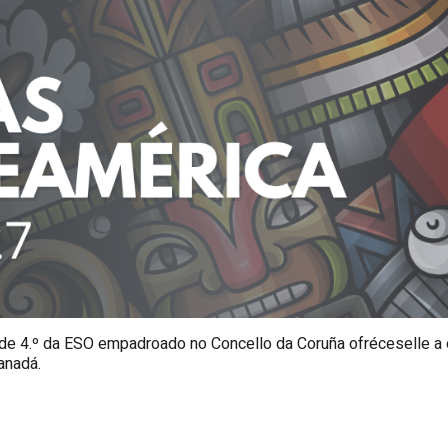
de 4.º da ESO empadroado no Concello da Coruña ofréceselle a 
anadá.