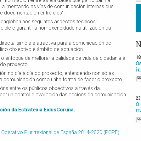
a información entre as entidades que participan na
e alimentando as vías de comunicación internas que
 e documentación entre eles".
 engloban nos seguintes aspectos técnicos:
cible e garantir a homoxeneidade na utilización da
N
irecta, simple e atractiva para a comunicación do
lico obxectivo e ámbito de actuación.
18
o enfoque de mellorar a calidade de vida da cidadanía e
Os
 do proxecto.
in
ón no día a día do proxecto, entendendo non só as
 a comunicación como unha forma de facer o proxecto.
ións entre os públicos obxectivos a través da
cer un control e avaliación das accións da comunicación
23
O 
ción da Estratexia EidusCoruña
.
tr
Operativo Plurirrexional de España 2014-2020 (POPE).