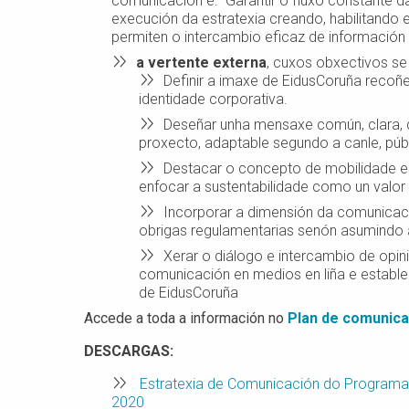
comunicación é: "Garantir o fluxo constante d
execución da estratexia creando, habilitando 
permiten o intercambio eficaz de información
a vertente externa
, cuxos obxectivos se
Definir a imaxe de EidusCoruña recoñe
identidade corporativa.
Deseñar unha mensaxe común, clara, d
proxecto, adaptable segundo a canle, púb
Destacar o concepto de mobilidade e 
enfocar a sustentabilidade como un valor
Incorporar a dimensión da comunicaci
obrigas regulamentarias senón asumindo
Xerar o diálogo e intercambio de opin
comunicación en medios en liña e estable
de EidusCoruña
Accede a toda a información no
Plan de comunica
DESCARGAS:
Estratexia de Comunicación do Programa 
2020