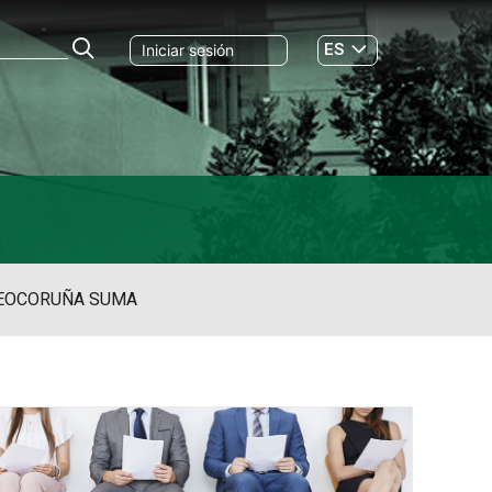
ES
Iniciar sesión
GL
EO
CORUÑA SUMA