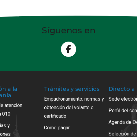
Síguenos en
ón a la
Trámites y servicios
Directo a
anía
Empadronamiento, normas y
Sede electrón
de atención
obtención del volante o
Perfil del con
a 010
certificado
Agenda de O
ias y
Como pagar
Selección de
iones