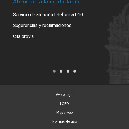
Atención a la ciudadanía
Trá
Servicio de atención telefónica 010
Empa
o cer
Sugerencias y reclamaciones
Como
Cita previa
Tarj
Aviso legal
LOPD
Mapa web
Normas de uso