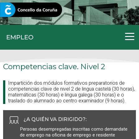
CORUNA.GAL
EMPLEO
Competencias clave. Nivel 2
Impartición dos módulos formativos preparatorios de
competencias clave de nivel 2 de lingua castelá (30 horas),
matemáticas (30 horas) e lingua galega (30 horas) e o
traslado do alumnado ao centro examinador (9 horas).
¿A QUIÉN VA DIRIGIDO?
:
Persoas desempregadas inscritas como demandate
de emprego na oficina de emprego e residente