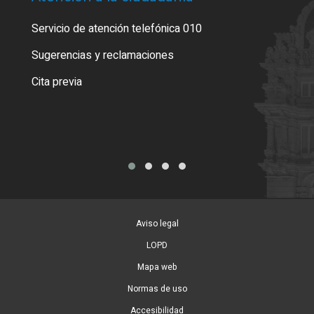
Servicio de atención telefónica 010
Empa
o cer
Sugerencias y reclamaciones
Como
Cita previa
Tarj
Aviso legal
LOPD
Mapa web
Normas de uso
Accesibilidad