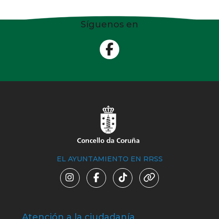
Síguenos en
EL AYUNTAMIENTO EN RRSS
Atención a la ciudadanía
Trá