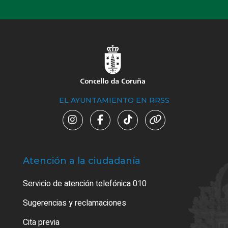
EL AYUNTAMIENTO EN RRSS
Atención a la ciudadanía
Trá
Servicio de atención telefónica 010
Empa
o cer
Sugerencias y reclamaciones
Como
Cita previa