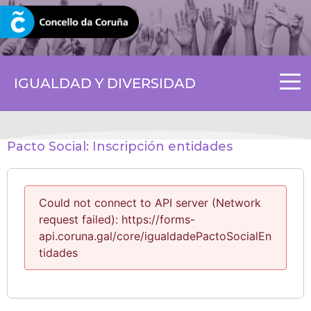
CORUNA.GAL
IGUALDAD Y DIVERSIDAD
Pacto Social: Inscripción entidades
Could not connect to API server (Network
request failed): https://forms-
api.coruna.gal/core/igualdadePactoSocialEn
tidades