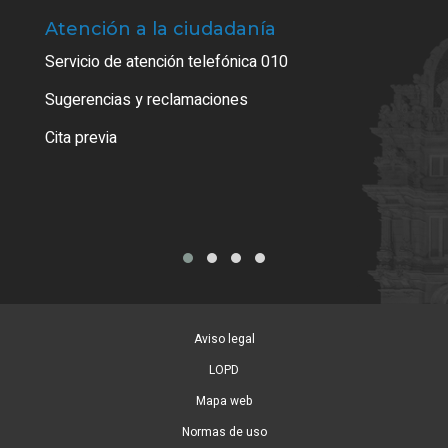
Atención a la ciudadanía
Trá
Servicio de atención telefónica 010
Empa
o cer
Sugerencias y reclamaciones
Como
Cita previa
Tarj
Aviso legal
LOPD
Mapa web
Normas de uso