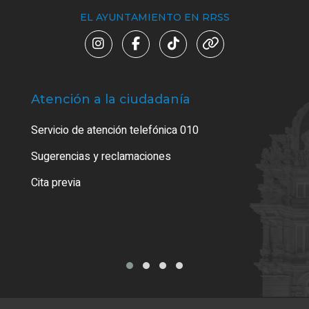
EL AYUNTAMIENTO EN RRSS
Atención a la ciudadanía
Trá
Servicio de atención telefónica 010
Empa
o cer
Sugerencias y reclamaciones
Como
Cita previa
Tarj