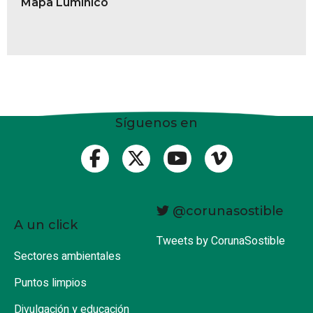
Mapa Lumínico
Síguenos en
@corunasostible
A un click
Tweets by CorunaSostible
Sectores ambientales
Puntos limpios
Divulgación y educación