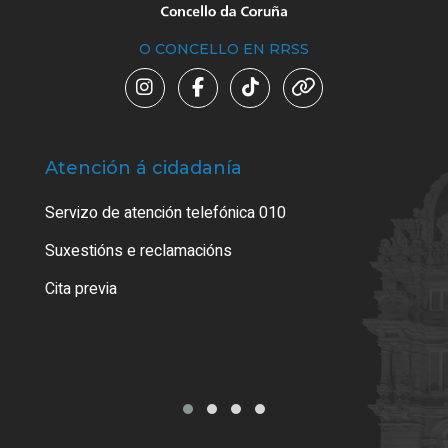
O CONCELLO EN RRSS
Atención á cidadanía
Trá
Servizo de atención telefónica 010
Empa
certi
Suxestións e reclamacións
Como
Cita previa
Tarx