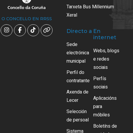
Tarxeta Bus Millennium
Xeral
O CONCELLO EN RRSS
Directo a
En
internet
Sede
Webs, blogs
electrónica
e redes
municipal
sociais
Perfil do
Perfís
contratante
sociais
Axenda de
Aplicacións
Lecer
para
Selección
móbiles
de persoal
Boletíns de
Sistema