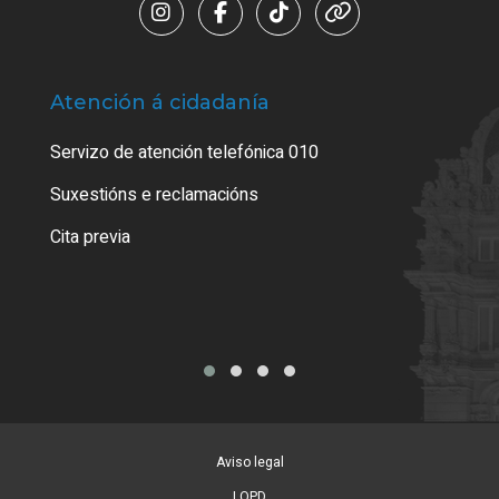
Atención á cidadanía
Trá
Servizo de atención telefónica 010
Empa
certi
Suxestións e reclamacións
Como
Cita previa
Tarx
Aviso legal
LOPD