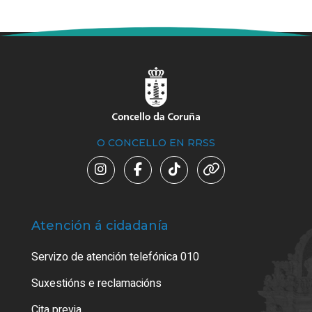
O CONCELLO EN RRSS
Atención á cidadanía
Trá
Servizo de atención telefónica 010
Empa
certi
Suxestións e reclamacións
Como
Cita previa