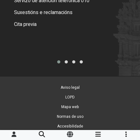
Servizo de atención telefónica 010
Empa
certi
Suxestións e reclamacións
Como
Cita previa
Tarx
Aviso legal
LOPD
Mapa web
Normas de uso
Accesibilidade
Xestión de cookies